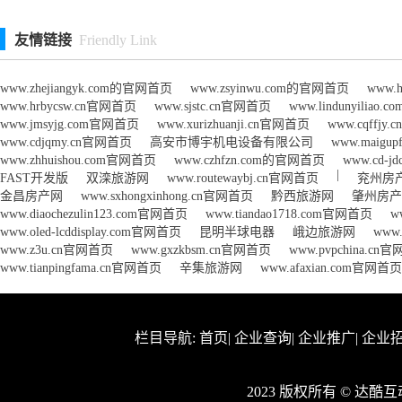
友情链接
Friendly Link
www.zhejiangyk.com的官网首页
www.zsyinwu.com的官网首页
www.
www.hrbycsw.cn官网首页
www.sjstc.cn官网首页
www.lindunyiliao
www.jmsyjg.com官网首页
www.xurizhuanji.cn官网首页
www.cqffjy
www.cdjqmy.cn官网首页
高安市博宇机电设备有限公司
www.maigu
www.zhhuishou.com官网首页
www.czhfzn.com的官网首页
www.cd-
|
FAST开发版
双滦旅游网
www.routewaybj.cn官网首页
兖州房
金昌房产网
www.sxhongxinhong.cn官网首页
黔西旅游网
肇州房产
www.diaochezulin123.com官网首页
www.tiandao1718.com官网首页
w
www.oled-lcddisplay.com官网首页
昆明半球电器
峨边旅游网
www
www.z3u.cn官网首页
www.gxzkbsm.cn官网首页
www.pvpchina.cn
www.tianpingfama.cn官网首页
辛集旅游网
www.afaxian.com官网首页
栏目导航:
首页
|
企业查询
|
企业推广
|
企业
2023 版权所有 © 达