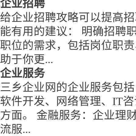
企业招聘
给企业招聘攻略可以提高招
能有用的建议： 明确招聘
职位的需求，包括岗位职责
助于你更...
企业服务
三乡企业网的企业服务包括
软件开发、网络管理、IT
方面。 金融服务：企业理
流服...