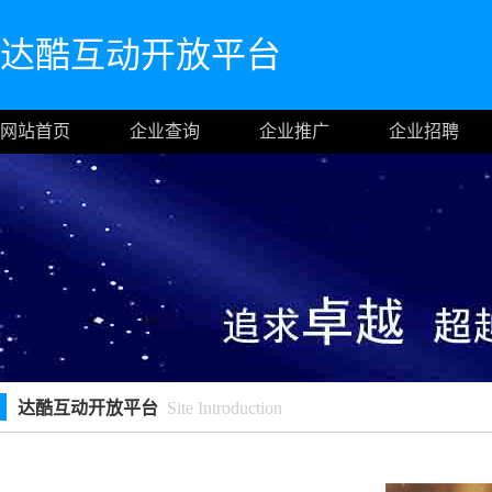
达酷互动开放平台
网站首页
企业查询
企业推广
企业招聘
达酷互动开放平台
Site Introduction